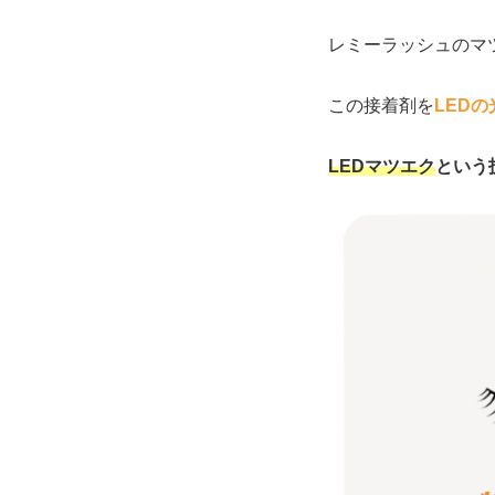
レミーラッシュのマ
この接着剤を
LED
LEDマツエク
という